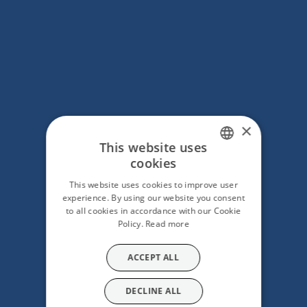
VENTAJAS EXCLUSIVAS EN NUESTRA
WEB
Llegada
×
This website uses
cookies
SPANISH
Salida
This website uses cookies to improve user
ENGLISH
experience. By using our website you consent
to all cookies in accordance with our Cookie
Policy.
Read more
Personas
02
ACCEPT ALL
Promo code
Habitaciones
DECLINE ALL
Añadir habitación
Aplicar